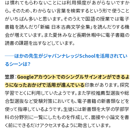
は慣れてもらわないことには利用頻度があがらないですか
ら。そのため、わからない言葉を検索するという形で使うこと
がいちばん多いと思います。そのうえで国語の授業では電子
書籍を読んだり「新編 日本古典文学全集」を読んだりする機
会が増えています。また夏休みなど長期休暇中に電子書籍の
読書の課題を出すなどしています。
──ほかの先生がジャパンナレッジSchoolを活用されてい
るシーンは？
笠原
：
Googleアカウントでのシングルサインオンができるよ
うになったおかげで活用が進んでいる
印象があります。探究
学習でとくに利用していたようです。また学校推薦型選抜や総
合型選抜など受験対策においても、電子書籍の新書類などを
使って指導しているようです。生徒には新書類を大学の学部学
科の分野別に一覧にしたものを作成して、面接や小論文を書
く前にできるだけアクセスするように助言しています。