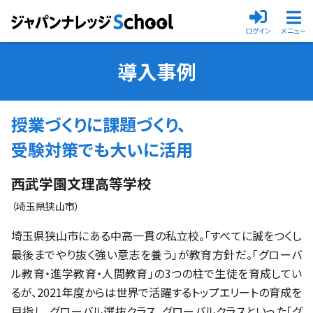
ログイン
メニュー
メインメニ
導入事例
授業づくりに課題づくり、
受験対策でも大いに活用
西武学園文理高等学校
（埼玉県狭山市）
埼玉県狭山市にある中高一貫の私立校。「すべてに誠をつくし
最後までやり抜く強い意志を養う」が教育方針だ。「グローバ
ル教育・進学教育・人間教育」の3つの柱で生徒を育成してい
るが、2021年度からは世界で活躍するトップエリートの育成を
目指し、グローバル選抜クラス、グローバルクラスといった「グ