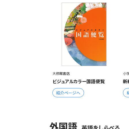
大修館書店
小
ビジュアルカラー国語便覧
新
紹介ページへ
外国語
英語をしらべる