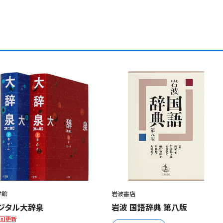
学館
岩波書店
ジタル大辞泉
岩波 国語辞典 第八版
2回更新