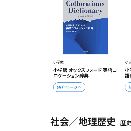
小学館
小
小学館 オックスフォード 英語コ
小
ロケーション辞典
語
紹介ページへ
社会／地理歴史
歴史