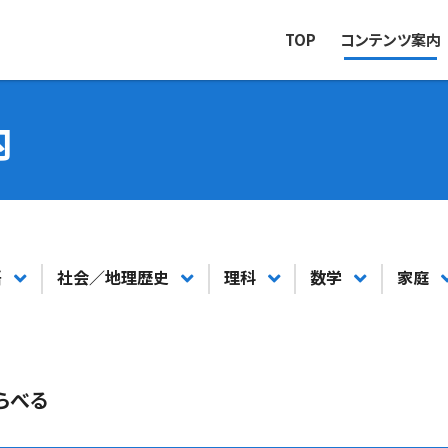
TOP
コンテンツ案内
内
語
社会／地理歴史
理科
数学
家庭
らべる