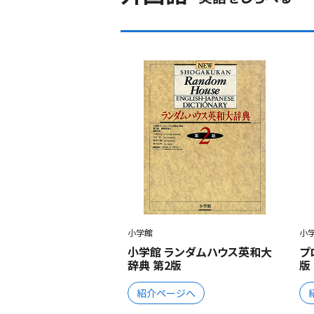
小学館
小
小学館 ランダムハウス英和大
プ
辞典 第2版
版
紹介ページへ