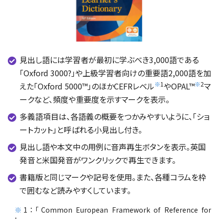
見出し語には学習者が最初に学ぶべき3,000語である
「Oxford 3000?」や上級学習者向けの重要語2,000語を加
※
1
※
2
えた「Oxford 5000™」のほかCEFRレベル
やOPAL™
マ
ークなど、頻度や重要度を示すマークを表示。
多義語項目は、各語義の概要をつかみやすいように、「ショ
ートカット」と呼ばれる小見出し付き。
見出し語や本文中の用例に音声再生ボタンを表示。英国
発音と米国発音がワンクリックで再生できます。
書籍版と同じマークや記号を使用。また、各種コラムを枠
で囲むなど読みやすくしています。
※
1：「Common European Framework of Reference for