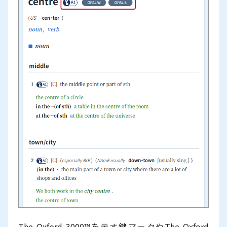
The Oxford 3000™を示す鍵マークやThe Oxford