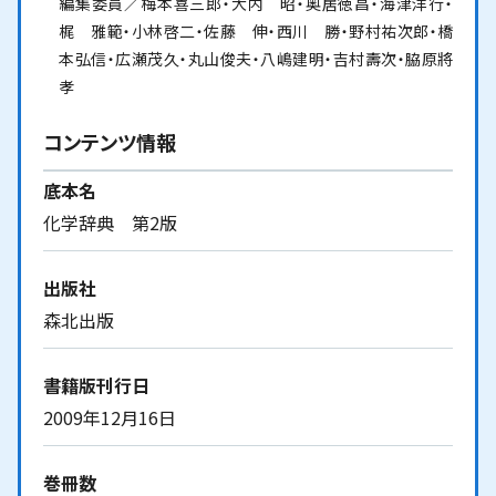
編集委員／梅本喜三郎・大内 昭・奥居徳昌・海津洋行・
梶 雅範・小林啓二・佐藤 伸・西川 勝・野村祐次郎・橋
本弘信・広瀬茂久・丸山俊夫・八嶋建明・吉村壽次・脇原將
孝
コンテンツ情報
底本名
化学辞典 第2版
出版社
森北出版
書籍版刊行日
2009年12月16日
巻冊数