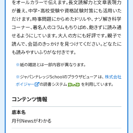
をオールカラーで伝えます。長文読解力と文章表現力
が養え、中学・高校受験や資格試験対策にも活用いた
だけます。時事問題にからめたドリルや、ナゾ解き科学
コーナー、著名人のコラムもちりばめ、飽きずに読み通
せるようにしています。大人の方にも好評です。親子で
読んで、会話のきっかけを見つけてください。どなたに
も読みやすいふりがな付きです。
※
紙の雑誌とは一部内容が異なります。
※
ジャパンナレッジSchoolのブラウザビューアは、
株式会社
新しいウィンドウで開く
ボイジャー
の読書システム
を利用しています。
コンテンツ情報
底本名
月刊Newsがわかる