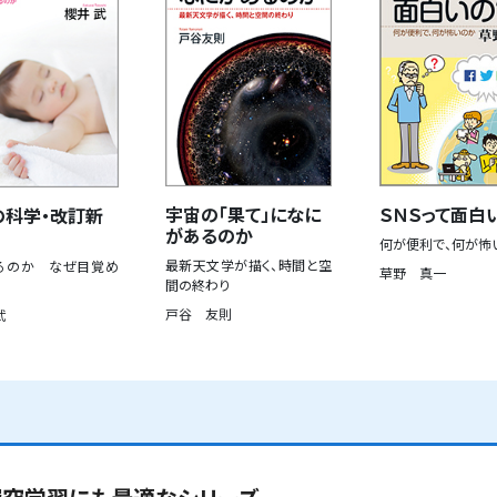
宇宙の「果て」になに
ＳＮＳって面白
の科学・改訂新
があるのか
何が便利で、何が怖
最新天文学が描く、時間と空
るのか なぜ目覚め
草野 真一
間の終わり
戸谷 友則
武