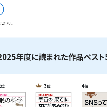
る
ください。
2025年度に読まれた作品ベスト
2
3
4
位
位
位