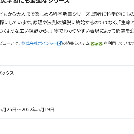
探究学習にも最適なシリーズ
た、子どもから大人まで楽しめる科学新書シリーズ。読者に科学的にも
標にしています。原理や法則の解説に終始するのではなく、「生命と
つくような広い視野から、丁寧でわかりやすい表現によって問題を追
新しいウィンドウで開く
ザビューアは、
株式会社ボイジャー
の読書システム
を利用しています
バックス
年5月25日～2022年5月19日