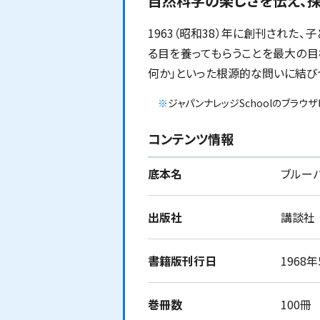
自然科学の楽しさを伝え、
1963（昭和38）年に創刊され
る目を養ってもらうことを最大の目
何か」といった根源的な問いに結び
※
ジャパンナレッジSchoolのブラウ
コンテンツ情報
底本名
ブルー
出版社
講談社
書籍版刊行日
1968
巻冊数
100冊