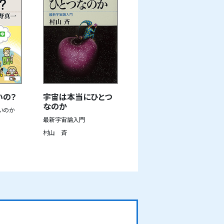
いの？
宇宙は本当にひとつ
なのか
いのか
最新宇宙論入門
村山 斉