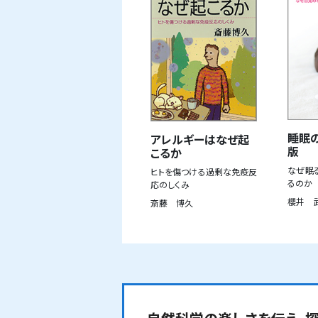
睡眠
アレルギーはなぜ起
版
こるか
なぜ眠
ヒトを傷つける過剰な免疫反
るのか
応のしくみ
櫻井 
斎藤 博久