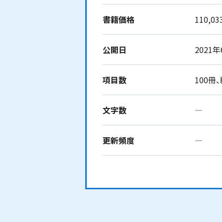
書籍価格
110,0
公開日
2021
項目数
100冊、
文字数
―
更新頻度
―