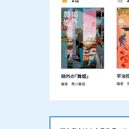
宇治
鴎外の「舞姫」
編者 
編者 角川書店