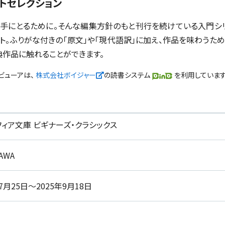
トセレクション
手にとるために。そんな編集方針のもと刊行を続けている入門シ
ト。ふりがな付きの「原文」や「現代語訳」に加え、作品を味わうた
典作品に触れることができます。
新しいウィンドウで開く
ザビューアは、
株式会社ボイジャー
の読書システム
を利用しています
ィア文庫 ビギナーズ・クラシックス
AWA
年7月25日～2025年9月18日