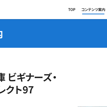
TOP
コンテンツ案内
内
 ビギナーズ・
レクト97