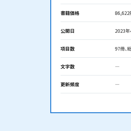
書籍価格
86,62
公開日
2023
項目数
97冊、総
文字数
―
更新頻度
―