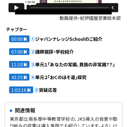
動画提供・紀伊國屋営業総本部
チャプター
00:00
①
ジャパンナレッジSchoolのご紹介
07:00
②
講師挨拶・学校紹介
11:10
③
単元１「あなたの常識、貴族の非常識？？」
43:35
④
単元２「おくのほそ道」探究
1:02:16
⑤
質疑応答
関連情報
東京都立南多摩中等教育学校の、JKS導入の背景や取
り組みの成果は導入事例でも紹介しています。よろしけ