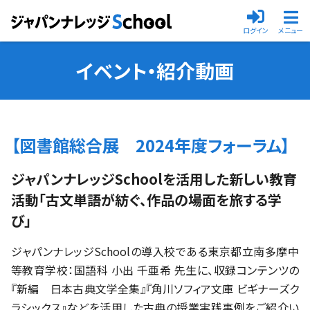
ログイン
メニュー
メインメニ
イベント・紹介動画
【図書館総合展 2024年度フォーラム】
ジャパンナレッジSchoolを活用した新しい教育
活動「古文単語が紡ぐ、作品の場面を旅する学
び」
ジャパンナレッジSchoolの導入校である東京都立南多摩中
等教育学校：国語科 小出 千亜希 先生に、収録コンテンツの
『新編 日本古典文学全集』『角川ソフィア文庫 ビギナーズク
ラシックス』などを活用した古典の授業実践事例をご紹介い